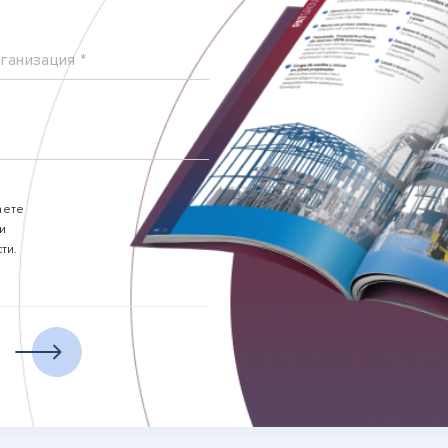
ганизация *
аете
и
ти.